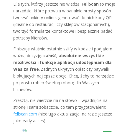
Dla tych, którzy jeszcze nie wiedzą:
FellScan
to moje
narzędzie, które pozwala w banalnie prosty sposób
tworzyć ankiety online, generować do nich kody QR
(idealne do restauracji czy sklepów stacjonarnych),
tworzyć formularze kontaktowe i bezpiecznie badać
potrzeby klientów.
Finiszuję właśnie ostatnie szlify w kodzie i podjąłem
ważną decyzję:
całość, absolutnie wszystkie
możliwości i funkcje aplikacji udostępniam dla
Was za free
. Żadnych ukrytych opłat czy paywalli
blokujących najlepsze opcje. Chcę, żeby to narzędzie
po prostu robiło świetną robotę dla Waszych
biznesów.
Zresztą, nie wierzcie mi na słowo – wpadnijcie na
stronę i sami zobaczcie, co tam przygotowałem:
fellscan.com
(niedługo aktualizacja, na razie jeszcze
jako early acces)