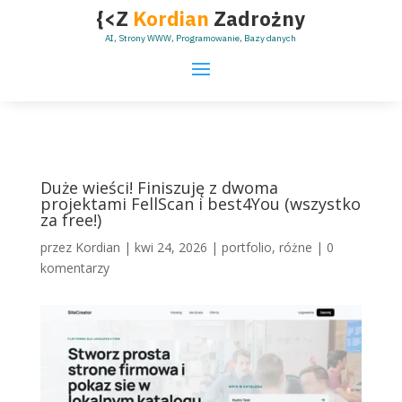
{<Z
Kordian
Zadrożny
AI, Strony WWW, Programowanie, Bazy danych
Duże wieści! Finiszuję z dwoma
projektami FellScan i best4You (wszystko
za free!)
przez
Kordian
|
kwi 24, 2026
|
portfolio
,
różne
|
0
komentarzy