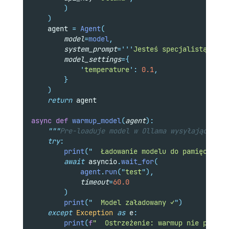
)
)
    agent 
=
Agent
(
model
=
model
,
system_prompt
=
'''
Jesteś specjalistą od O
model_settings
={
'
temperature
'
:
0.1
,
}
)
return
 agent
async
def
warmup_model
(
agent
):
"""
Pre-loaduje model w Ollama wysyłając małe
try
:
print
(
"
  Ładowanie modelu do pamięci...
"
await
 asyncio
.
wait_for
(
            agent
.
run
(
"
test
"
),
timeout
=
60.0
)
print
(
"
  Model załadowany ✓
"
)
except
Exception
as
 e
:
print
(
f
"  Ostrzeżenie: warmup nie powiód