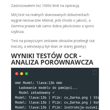
Zastosowałem też 1000s limit na operację.
Mój test na realnych skanowanych dokumentach
wygrał nieznacznie Mistral, jeśli chodzi o jakość, a
Gemma prawie tak samo dobra jakościowo a sporo
szybsza.
Test na powyższym zestawie obrazów przebiegł ciut
inaczej, a winowajcą był skan ze starej gazety;)
WYNIKI TESTÓW OCR -
ANALIZA PORÓWNAWCZA
=== Model: llava:13b ===
  Ładowanie modelu do pamięci...
  Model załadowany ✓
Model: llava:13b | Plik: cv_Darka.png | Start: 2
Model: llava:13b | Plik: cv_Darka.png | Koniec: 
Model: llava:13b | Plik: instrukcja-suzuki.png |