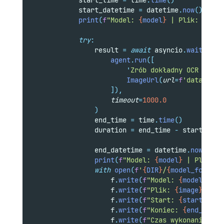
            start_time 
=
 time
.
time
()
            start_datetime 
=
 datetime
.
now
()
print
(
f
"Model: 
{
model
}
 | Plik: 
{
imag
try
:
                result 
=
await
 asyncio
.
wait_for
(
                    agent
.
run
([
'
Zrób dokładny OCR i zwr
                        ImageUrl
(
url
=
f
'data:imag
]),
timeout
=
1000.0
)
                end_time 
=
 time
.
time
()
                duration 
=
 end_time 
-
 start_time
                end_datetime 
=
 datetime
.
now
()
print
(
f
"Model: 
{
model
}
 | Plik: 
{
with
open
(
f
'
{
DIR
}
/
{
model_folder
}
                    f
.
write
(
f
"Model: 
{
model
}
\n
"
)
                    f
.
write
(
f
"Plik: 
{
image
}
\n
"
)
                    f
.
write
(
f
"Start: 
{
start_date
                    f
.
write
(
f
"Koniec: 
{
end_datet
                    f
.
write
(
f
"Czas wykonania: 
{
d