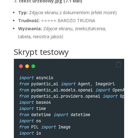
7. tekst urzedowy.jpg (7.1 MB!)
Typ:
Zdjęcie ekranu z dokumentem (efekt moiré)
Trudność:
⭐⭐⭐⭐⭐ BARDZO TRUDNA
Wyzwania:
Zdjęcie ekranu, zniekształcenia,
tabela, nieostra jakość
Skrypt testowy
import
 asyncio
from
 pydantic_ai 
import
 Agent
,
 ImageUrl
from
 pydantic_ai
.
models
.
openai 
import
 OpenAIChat
from
 pydantic_ai
.
providers
.
openai 
import
 OpenAIP
import
 base64
import
 time
from
 datetime 
import
 datetime
import
 os
from
 PIL 
import
 Image
import
 io