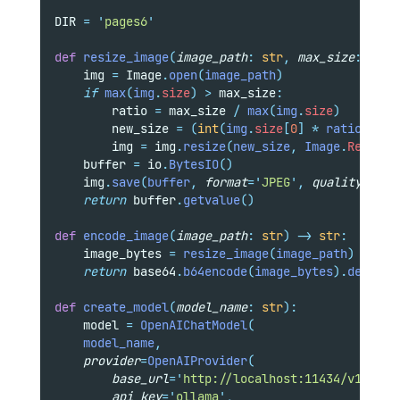
DIR 
=
'
pages6
'
def
resize_image
(
image_path
:
str
,
max_size
:
int
    img 
=
 Image
.
open
(
image_path
)
if
max
(
img
.
size
)
>
 max_size
:
        ratio 
=
 max_size 
/
max
(
img
.
size
)
        new_size 
=
(
int
(
img
.
size
[
0
]
*
 ratio
),
in
        img 
=
 img
.
resize
(
new_size
,
 Image
.
Resampl
    buffer 
=
 io
.
BytesIO
()
    img
.
save
(
buffer
,
format
=
'
JPEG
'
,
quality
=
85
)
return
 buffer
.
getvalue
()
def
encode_image
(
image_path
:
str
)
->
str
:
    image_bytes 
=
resize_image
(
image_path
)
return
 base64
.
b64encode
(
image_bytes
).
decode
(
def
create_model
(
model_name
:
str
):
    model 
=
OpenAIChatModel
(
    model_name
,
provider
=
OpenAIProvider
(
base_url
=
'
http://localhost:11434/v1
'
,
api_key
=
'
ollama
'
,