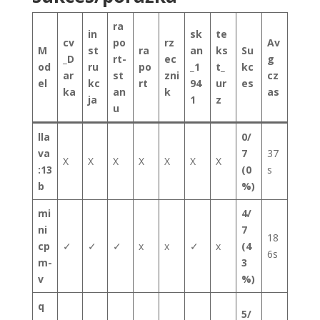
ra
in
sk
te
cv
po
rz
Av
M
st
ra
an
ks
Su
_D
rt-
ec
g
od
ru
po
_1
t_
kc
ar
st
zni
cz
el
kc
rt
94
ur
es
ka
an
k
as
ja
1
z
u
lla
0/
va
7
37
X
X
X
X
X
X
X
:13
(0
s
b
%)
mi
4/
ni
7
18
cp
✓
✓
✓
x
x
✓
x
(4
6s
m-
3
v
%)
q
5/