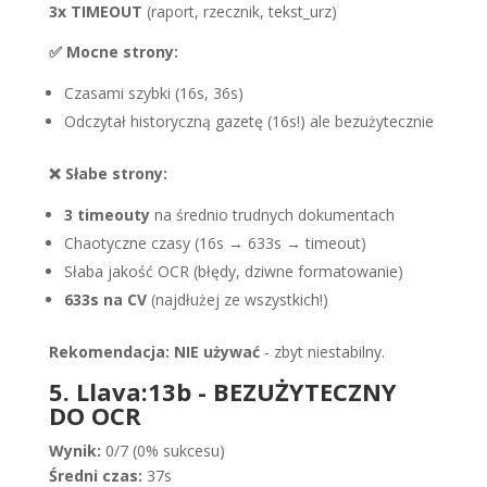
3x TIMEOUT
(raport, rzecznik, tekst_urz)
✅ Mocne strony:
Czasami szybki (16s, 36s)
Odczytał historyczną gazetę (16s!) ale bezużytecznie
❌ Słabe strony:
3 timeouty
na średnio trudnych dokumentach
Chaotyczne czasy (16s → 633s → timeout)
Słaba jakość OCR (błędy, dziwne formatowanie)
633s na CV
(najdłużej ze wszystkich!)
Rekomendacja:
NIE używać
- zbyt niestabilny.
5. Llava:13b - BEZUŻYTECZNY
DO OCR
Wynik:
0/7 (0% sukcesu)
Średni czas:
37s