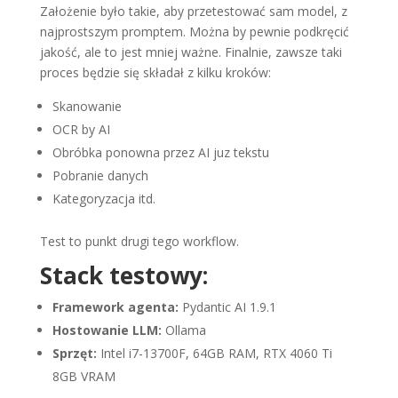
Założenie było takie, aby przetestować sam model, z
najprostszym promptem. Można by pewnie podkręcić
jakość, ale to jest mniej ważne. Finalnie, zawsze taki
proces będzie się składał z kilku kroków:
Skanowanie
OCR by AI
Obróbka ponowna przez AI juz tekstu
Pobranie danych
Kategoryzacja itd.
Test to punkt drugi tego workflow.
Stack testowy:
Framework agenta:
Pydantic AI 1.9.1
Hostowanie LLM:
Ollama
Sprzęt:
Intel i7-13700F, 64GB RAM, RTX 4060 Ti
8GB VRAM