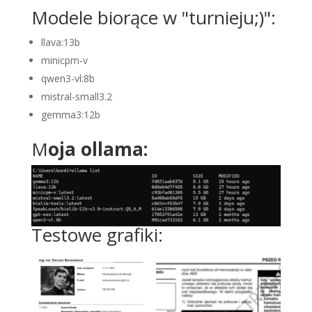
Modele biorące w "turnieju;)":
llava:13b
minicpm-v
qwen3-vl:8b
mistral-small3.2
gemma3:12b
M
oja ollama:
Testowe grafiki: