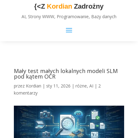
{<Z
Kordian
Zadrożny
AI, Strony WWW, Programowanie, Bazy danych
Mały test małych lokalnych modeli SLM
pod kątem OCR
przez
Kordian
|
sty 11, 2026
|
różne
,
AI
|
2
komentarzy