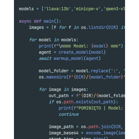
models 
=
[
'
llava:13b
'
,
'
minicpm-v
'
,
'
qwen3-vl:8b
'
,
async
def
main
():
    images 
=
[
f 
for
 f 
in
 os
.
listdir
(
DIR
)
if
 os
.
p
for
 model 
in
 models
:
print
(
f
"
\n
=== Model: 
{
model
}
 ==="
)
        agent 
=
create_model
(
model
)
await
warmup_model
(
agent
)
        model_folder 
=
 model
.
replace
(
'
:
'
,
'
_
'
)
        os
.
makedirs
(
f
'
{
DIR
}
/
{
model_folder
}
'
,
exi
for
 image 
in
 images
:
            out_path 
=
f
'
{
DIR
}
/
{
model_folder
}
/
{
i
if
 os
.
path
.
exists
(
out_path
):
print
(
f
"POMINIĘTO | Model: 
{
mode
continue
            image_path 
=
 os
.
path
.
join
(
DIR
,
 image
            image_base64 
=
encode_image
(
image_pa