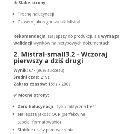
⚠️ Słabe strony:
Trochę halucynacji
Czasem jakoś gorsza niż Mistral
Rekomendacja:
Najlepszy do produkcji, ale
wymaga
walidacji
wyników na nietypowych dokumentach
2. Mistral-small3.2 - Wczoraj
pierwszy a dziś drugi
Wynik:
6/7 (86% sukcesu)
Średni czas:
219s
Zakres czasów:
159s - 288s
✅ Mocne strony:
Zero halucynacji
- tylko faktyczna treść
Najlepsza jakość OCR (perfekcyjne
tabele, formatowanie)
Stabilne czasy przetwarzania