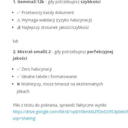
1. Gemma3:12b
- gdy potrzebujesz
szybkości
✅ Przetworzy każdy dokument
⚠️ Wymaga walidacji (ryzyko halucynacji)
💰 Najlepszy stosunek jakość/szybkość
lub
2. Mistral-small3.2
- gdy potrzebujesz
perfekcyjnej
jakości
✅ Zero halucynacji
✅ Idealne tabele i formatowanie
❌ Wolniejszy, może timeout na ekstremalnych
plikach
Pliki z testu do pobrania, sprawdź faktyczne wyniki:
https://drive.google.com/file/d/1q4zYXlimMxZfDnSOES3p0els
usp=sharing