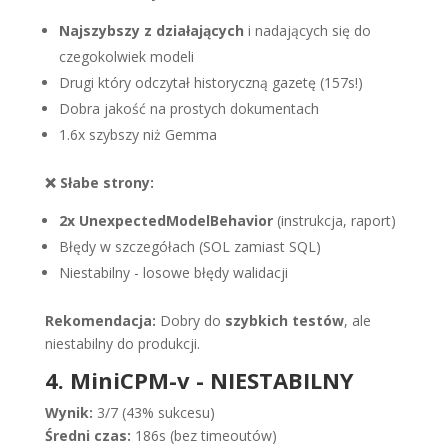
Najszybszy z działających
i nadających się do
czegokolwiek modeli
Drugi który odczytał historyczną gazetę (157s!)
Dobra jakość na prostych dokumentach
1.6x szybszy niż Gemma
❌ Słabe strony:
2x UnexpectedModelBehavior
(instrukcja, raport)
Błędy w szczegółach (SOL zamiast SQL)
Niestabilny - losowe błędy walidacji
Rekomendacja:
Dobry do
szybkich testów
, ale
niestabilny do produkcji.
4. MiniCPM-v - NIESTABILNY
Wynik:
3/7 (43% sukcesu)
Średni czas:
186s (bez timeoutów)