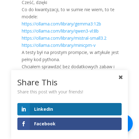
Cześć, dzięki
Co do kwantyzacji, to w sumie nie wiem, to te
modele:
https://ollama.com/library/gemma3:12b
https://ollama.com/library/qwen3-vl:8b
https://ollama.com/library/mistral-small3.2
https://ollama.com/library/minicpm-v
A testy był na prostym prompcie, w artykule jest
pełny kod pythona.
Chciałem sprawdzić bez dodatkowych zabaw i
dopasowywania pod każdy model, wiadomo, że da
Share This
się wyciągnąć zapewne z nich więcej. Później np.
zrobiłem z mistral jeszcze jeden test na tym
Share this post with your friends!
dokumencie, który tutaj nie wszedł, ale
powiększyłem limit timeoutu i go przeszedł, ale
LinkedIn
wiadomo, testujemy i dajemy jakieś założenia.
Pozdrawiam serdecznie
Facebook
Reply