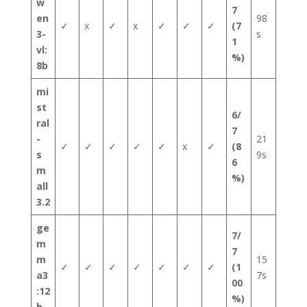
w
7
en
98
✓
x
✓
x
✓
✓
✓
(7
3-
s
1
vl:
%)
8b
mi
st
6/
ral
7
-
21
✓
✓
✓
✓
✓
x
✓
(8
s
9s
6
m
%)
all
3.2
ge
7/
m
7
m
15
✓
✓
✓
✓
✓
✓
✓
(1
a3
7s
00
:12
%)
b