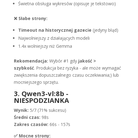
Świetna obsługa wykresów (opisuje je tekstowo)
❌ Słabe strony:
Timeout na historycznej gazecie
(jedyny błąd)
Najwolniejszy z działających modeli
1.4x wolniejszy niż Gemma
Rekomendacja:
Wybór #1 gdy
jakość >
szybkość
. Produkcja bez ryzyka - ale może wymagać
zwiększenia dopuszczalnego czasu oczekiwania;) lub
mocniejszego sprzętu.
3. Qwen3-vl:8b -
NIESPODZIANKA
Wynik:
5/7 (71% sukcesu)
Średni czas:
98s
Zakres czasów:
66s - 157s
✅ Mocne strony: