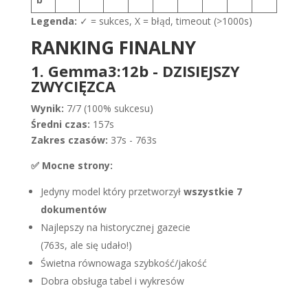
Legenda:
✓ = sukces, X = błąd, timeout (>1000s)
RANKING FINALNY
1. Gemma3:12b - DZISIEJSZY
ZWYCIĘZCA
Wynik:
7/7 (100% sukcesu)
Średni czas:
157s
Zakres czasów:
37s - 763s
✅ Mocne strony:
Jedyny model który przetworzył
wszystkie 7
dokumentów
Najlepszy na historycznej gazecie
(763s, ale się udało!)
Świetna równowaga szybkość/jakość
Dobra obsługa tabel i wykresów