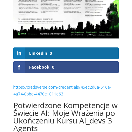
LinkedIn
0
Facebook
0
https://credsverse.com/credentials/45ec2d6a-616e-
4a74-8bbe-4470e1811e63
Potwierdzone Kompetencje w
Świecie AI: Moje Wrażenia po
Ukończeniu Kursu AI_devs 3
Agents