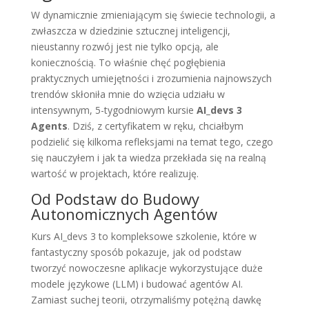
W dynamicznie zmieniającym się świecie technologii, a
zwłaszcza w dziedzinie sztucznej inteligencji,
nieustanny rozwój jest nie tylko opcją, ale
koniecznością. To właśnie chęć pogłębienia
praktycznych umiejętności i zrozumienia najnowszych
trendów skłoniła mnie do wzięcia udziału w
intensywnym, 5-tygodniowym kursie
AI_devs 3
Agents
. Dziś, z certyfikatem w ręku, chciałbym
podzielić się kilkoma refleksjami na temat tego, czego
się nauczyłem i jak ta wiedza przekłada się na realną
wartość w projektach, które realizuję.
Od Podstaw do Budowy
Autonomicznych Agentów
Kurs AI_devs 3 to kompleksowe szkolenie, które w
fantastyczny sposób pokazuje, jak od podstaw
tworzyć nowoczesne aplikacje wykorzystujące duże
modele językowe (LLM) i budować agentów AI
.
Zamiast suchej teorii, otrzymaliśmy potężną dawkę