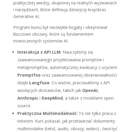
praktycznej wiedzy, skupionej na realnych wyzwaniach
i narzędziach, które definiują dzisiejszy krajobraz
Generative AI
.
Program kursu był niezwykle bogaty i obejmował
kluczowe obszary, które są fundamentem
nowoczesnych systemów AI:
Interakcja z API LLM:
Nauczyliśmy się
zaawansowanego projektowania promptów i
metapromptów, automatycznej ewaluacji z użyciem
Promptfoo
oraz zaawansowanej obserwowalności
dzięki
Langfuse
. Co ważne, pracowaliśmy z API
wiodących dostawców, takich jak
OpenAI
,
Anthropic
i
DeepMind
, a także z modelami open-
source.
Praktyczna Multimodalność:
To nie tylko praca z
tekstem. Kurs pokazał, jak przetwarzać dokumenty
multimodalne (tekst, audio, obrazy, wideo) , tworzyć