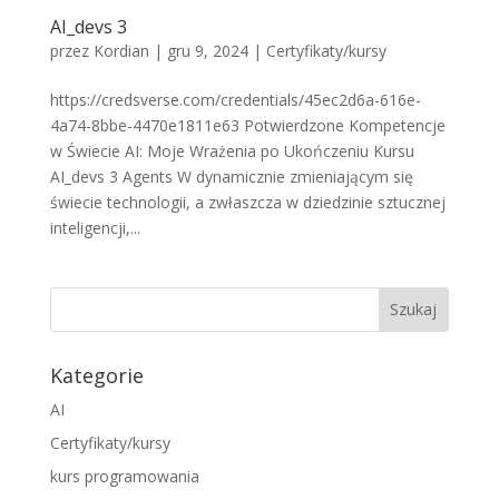
AI_devs 3
przez
Kordian
|
gru 9, 2024
|
Certyfikaty/kursy
https://credsverse.com/credentials/45ec2d6a-616e-
4a74-8bbe-4470e1811e63 Potwierdzone Kompetencje
w Świecie AI: Moje Wrażenia po Ukończeniu Kursu
AI_devs 3 Agents W dynamicznie zmieniającym się
świecie technologii, a zwłaszcza w dziedzinie sztucznej
inteligencji,...
Kategorie
AI
Certyfikaty/kursy
kurs programowania