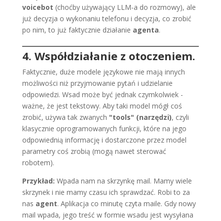
voicebot
(choćby używający LLM-a do rozmowy), ale
już decyzja o wykonaniu telefonu i decyzja, co zrobić
po nim, to już faktycznie działanie
agenta
.
4. Współdziałanie z otoczeniem.
Faktycznie, duże modele językowe nie mają innych
możliwości niż przyjmowanie pytań i udzielanie
odpowiedzi. Wsad może być jednak czymkolwiek -
ważne, że jest tekstowy. Aby taki model mógł coś
zrobić, używa tak zwanych
"tools" (narzędzi)
, czyli
klasycznie oprogramowanych funkcji, które na jego
odpowiednią informację i dostarczone przez model
parametry coś zrobią (mogą nawet sterować
robotem).
Przykład:
Wpada nam na skrzynkę mail. Mamy wiele
skrzynek i nie mamy czasu ich sprawdzać. Robi to za
nas
agent
. Aplikacja co minutę czyta maile. Gdy nowy
mail wpada, jego treść w formie wsadu jest wysyłana