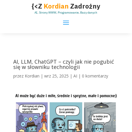
{<Z
Kordian
Zadrożny
AI, Strony WWW, Programowanie, Bazy danych
AI, LLM, ChatGPT – czyli jak nie pogubić
się w słowniku technologii
przez
Kordian
|
wrz 25, 2025
|
AI
|
0 komentarzy