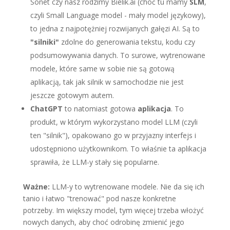
Sonet czy nasz rodzimy Bielik.ai (choć tu mamy
SLM
,
czyli Small Language model - mały model językowy),
to jedna z najpotężniej rozwijanych gałęzi AI. Są to
"silniki"
zdolne do generowania tekstu, kodu czy
podsumowywania danych. To surowe, wytrenowane
modele, które same w sobie nie są gotową
aplikacją, tak jak silnik w samochodzie nie jest
jeszcze gotowym autem.
ChatGPT
to natomiast gotowa
aplikacja
. To
produkt, w którym wykorzystano model LLM (czyli
ten "silnik"), opakowano go w przyjazny interfejs i
udostępniono użytkownikom. To właśnie ta aplikacja
sprawiła, że LLM-y stały się popularne.
Ważne:
LLM-y to wytrenowane modele. Nie da się ich
tanio i łatwo "trenować" pod nasze konkretne
potrzeby. Im większy model, tym więcej trzeba włożyć
nowych danych, aby choć odrobinę zmienić jego