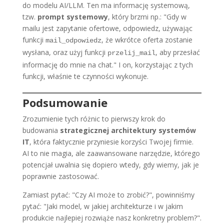
do modelu AI/LLM. Ten ma informację systemową,
tzw.
prompt systemowy
, który brzmi np.: "Gdy w
mailu jest zapytanie ofertowe, odpowiedz, używając
funkcji
, że wkrótce oferta zostanie
mail_odpowiedz
wysłana, oraz użyj funkcji
, aby przesłać
przelij_mail
informację do mnie na chat." I on, korzystając z tych
funkcji, właśnie te czynności wykonuje.
Podsumowanie
Zrozumienie tych różnic to pierwszy krok do
budowania
strategicznej architektury systemów
IT
, która faktycznie przyniesie korzyści Twojej firmie.
AI to nie magia, ale zaawansowane narzędzie, którego
potencjał uwalnia się dopiero wtedy, gdy wiemy, jak je
poprawnie zastosować.
Zamiast pytać: "Czy AI może to zrobić?", powinniśmy
pytać: "Jaki model, w jakiej architekturze i w jakim
produkcie najlepiej rozwiąże nasz konkretny problem?".